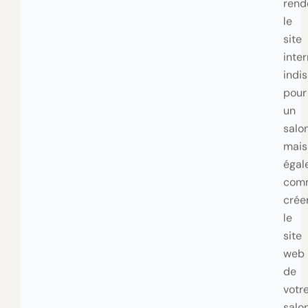
site
inter
indi
pour
un
salon
mais
égal
com
crée
le
site
web
de
votr
salo
de