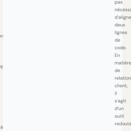
d’aligne
deux
lignes
on
de
code.
En
matièr
mpagne
de
relation
client,
il
s’agit
d’un
outil
redout
té
le
Lire